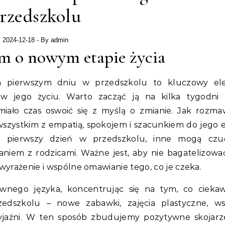
rzedszkolu
2024-12-18
- By
admin
em o nowym etapie życia
 pierwszym dniu w przedszkolu to kluczowy el
 jego życiu. Warto zacząć ją na kilka tygodni 
iało czas oswoić się z myślą o zmianie. Jak rozma
szystkim z empatią, spokojem i szacunkiem do jego e
 na pierwszy dzień w przedszkolu, inne mogą czu
niem z rodzicami. Ważne jest, aby nie bagatelizowa
 wyrażenie i wspólne omawianie tego, co je czeka.
nego języka, koncentrując się na tym, co cieka
dszkolu – nowe zabawki, zajęcia plastyczne, ws
yjaźni. W ten sposób zbudujemy pozytywne skojarz