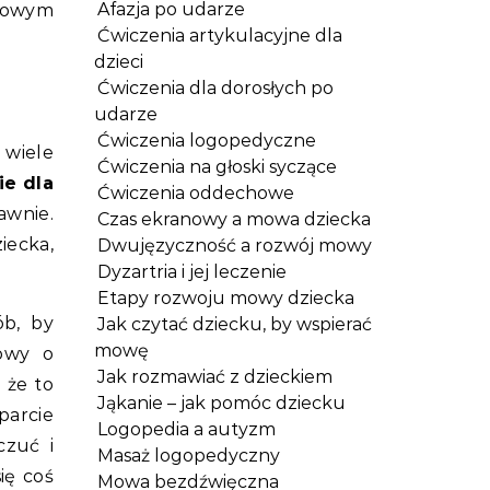
Afazja po udarze
 nowym
Ćwiczenia artykulacyjne dla
dzieci
Ćwiczenia dla dorosłych po
udarze
Ćwiczenia logopedyczne
 wiele
Ćwiczenia na głoski syczące
e dla
Ćwiczenia oddechowe
awnie.
Czas ekranowy a mowa dziecka
iecka,
Dwujęzyczność a rozwój mowy
Dyzartria i jej leczenie
Etapy rozwoju mowy dziecka
ób, by
Jak czytać dziecku, by wspierać
mowę
mowy o
Jak rozmawiać z dzieckiem
 że to
Jąkanie – jak pomóc dziecku
parcie
Logopedia a autyzm
czuć i
Masaż logopedyczny
ię coś
Mowa bezdźwięczna