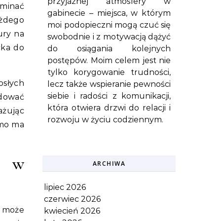
przyjaznej atmosfery w
ominać
gabinecie – miejsca, w którym
ażdego
moi podopieczni mogą czuć się
ury na
swobodnie i z motywacją dążyć
cka do
do osiągania kolejnych
postępów. Moim celem jest nie
tylko korygowanie trudności,
osłych
lecz także wspieranie pewności
siebie i radości z komunikacji,
udować
która otwiera drzwi do relacji i
ażując
rozwoju w życiu codziennym.
amo ma
m w
ARCHIWA
lipiec 2026
czerwiec 2026
y może
kwiecień 2026