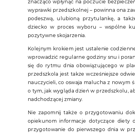
znacząco wpłynąć na poczucie bezpieczeń
wyprawki przedszkolnej – powinna ona zaw
podeszwą, ulubioną przytulankę, a takż
dziecko w proces wyboru – wspólne k
pozytywne skojarzenia.
Kolejnym krokiem jest ustalenie codzienn
wprowadzić regularne godziny snu i poran
się do rytmu dnia obowiązującego w pl
przedszkola jest także wcześniejsze odwi
nauczycieli, co oswaja malucha z nowym ś
o tym, jak wygląda dzień w przedszkolu, 
nadchodzącej zmiany.
Nie zapomnij także o przygotowaniu d
opiekunom informacje dotyczące diety d
przygotowanie do pierwszego dnia w prze