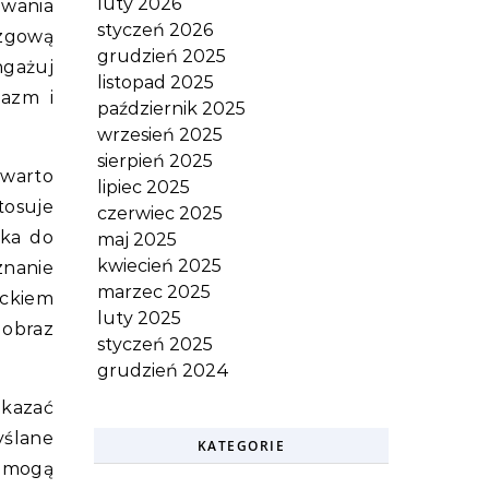
luty 2026
owania
styczeń 2026
izgową
grudzień 2025
ngażuj
listopad 2025
azm i
październik 2025
wrzesień 2025
sierpień 2025
 warto
lipiec 2025
tosuje
czerwiec 2025
cka do
maj 2025
kwiecień 2025
znanie
marzec 2025
eckiem
luty 2025
 obraz
styczeń 2025
grudzień 2024
ekazać
yślane
KATEGORIE
e mogą