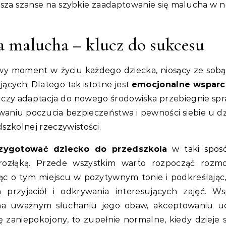
iększa szanse na szybkie zaadaptowanie się malucha w
a malucha – klucz do sukcesu
wy moment w życiu każdego dziecka, niosący ze sobą
jących. Dlatego tak istotne jest
emocjonalne wsparci
 czy adaptacja do nowego środowiska przebiegnie spr
niu poczucia bezpieczeństwa i pewności siebie u dz
szkolnej rzeczywistości.
rzygotować dziecko do przedszkola
w taki spos
 rozłąką. Przede wszystkim warto rozpocząć roz
c o tym miejscu w pozytywnym tonie i podkreślając,
przyjaciół i odkrywania interesujących zajęć. Ws
na uważnym słuchaniu jego obaw, akceptowaniu u
ę zaniepokojony, to zupełnie normalne, kiedy dzieje s