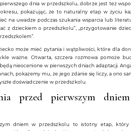
pierwszego dnia w przedszkolu, dobrze jest też wsp
okresu, pokazując, że to naturalny etap w życiu k
ieć na uwadze podczas szukania wsparcia lub literat
iać z dzieckiem o przedszkolu”, „przygotowanie dzie
przedszkolem”.
iecko może mieć pytania i wątpliwości, które dla dor
ezwykle ważne. Otwarta, szczera rozmowa pomoże b
 będą nieocenione w pierwszych dniach adaptacji. Ang
ch, pokażemy mu, że jego zdanie się liczy, a ono s
zyszłe doświadczenie w przedszkolu.
ania przed pierwszym dnie
szym dniem w przedszkolu to istotny etap, któr