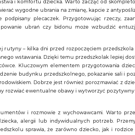
stwa i komfortu dziecka. Warto zacząć od skomplet
ierać wygodne ubrania na zmianę, kapcie z antypośl
e podpisany plecaczek. Przygotowując rzeczy, zaa
upowanie ubrań czy bidonu może wzbudzić entuzj
ej rutyny – kilka dni przed rozpoczęciem przedszkola
nego wstawania. Dzięki temu przedszkolak lepiej dos
acówce. Kluczowym elementem przygotowania dzie
edzenie budynku przedszkolnego, pokazanie sali i po
rodowiskiem. Dobrze jest również porozmawiać z dzi
aby rozwiać ewentualne obawy i wytworzyć pozytywny
okumentów i rozmowie z wychowawcami. Warto prz
ziecka, alergii lub indywidualnych potrzeb. Przem
dszkolu sprawia, że zarówno dziecko, jak i rodzic