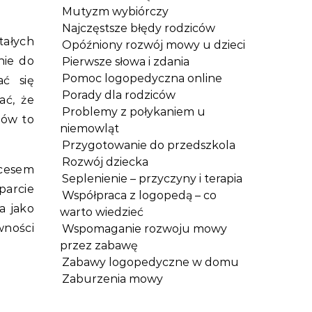
Mutyzm wybiórczy
Najczęstsze błędy rodziców
ałych
Opóźniony rozwój mowy u dzieci
nie do
Pierwsze słowa i zdania
Pomoc logopedyczna online
ać się
Porady dla rodziców
ać, że
Problemy z połykaniem u
ców to
niemowląt
Przygotowanie do przedszkola
Rozwój dziecka
cesem
Seplenienie – przyczyny i terapia
parcie
Współpraca z logopedą – co
a jako
warto wiedzieć
wności
Wspomaganie rozwoju mowy
przez zabawę
Zabawy logopedyczne w domu
Zaburzenia mowy