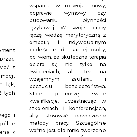
wsparcia w rozwoju mowy,
poprawie wymowy czy
budowaniu płynności
językowej. W swojej pracy
łączę wiedzę merytoryczną z
empatią i indywidualnym
podejściem do każdej osoby,
ement
bo wiem, że skuteczna terapia
przed
opiera się nie tylko na
wiać z
ćwiczeniach, ale też na
mocji.
wzajemnym zaufaniu i
ć lęk,
poczuciu bezpieczeństwa.
ć tych
Stale podnoszę swoje
kwalifikacje, uczestnicząc w
szkoleniach i konferencjach,
wego i
aby stosować nowoczesne
metody pracy. Szczególnie
pólne
ważne jest dla mnie tworzenie
enia z