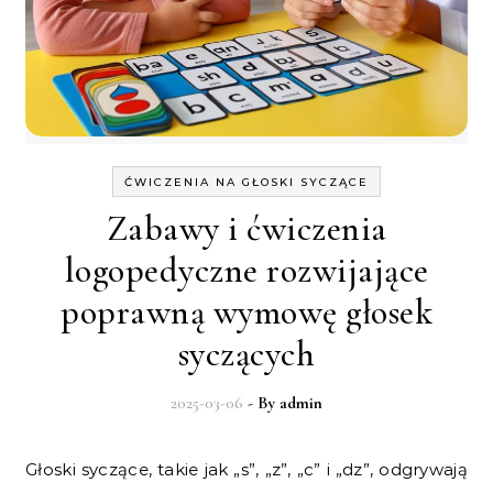
ĆWICZENIA NA GŁOSKI SYCZĄCE
Zabawy i ćwiczenia
logopedyczne rozwijające
poprawną wymowę głosek
syczących
2025-03-06
- By
admin
Głoski syczące, takie jak „s”, „z”, „c” i „dz”, odgrywają