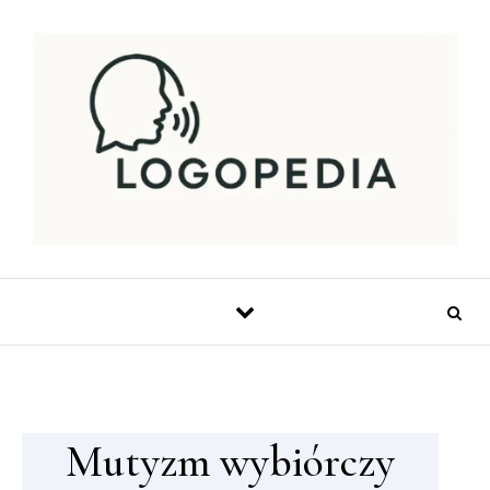
Skip to content
Mutyzm wybiórczy