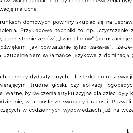
ów. Warto zadbać o to, by codzienne ćwiczenia były
ywację malucha.
arunkach domowych powinny skupiać się na uspraw
bienia. Przykładowe techniki to np. „czyszczenie
rznej stronie zębów), „lizanie lodów” (poruszanie ję
więkami, jak powtarzanie sylab „sa-sa-sa”, „ze-ze
m uzupełnieniem są łamańce językowe z dominacją 
ych pomocy dydaktycznych – lusterka do obserwacji
ierającymi trudne głoski, czy aplikacji logopedy
 Ważne, by ćwiczenia artykulacyjne dla dzieci były k
codziennie, w atmosferze swobody i radości. Pozwoli
yczących w codziennych wypowiedziach już na wc