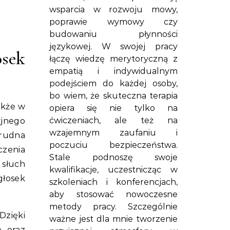
wsparcia w rozwoju mowy,
poprawie wymowy czy
budowaniu płynności
językowej. W swojej pracy
sek
łączę wiedzę merytoryczną z
empatią i indywidualnym
podejściem do każdej osoby,
bo wiem, że skuteczna terapia
akże w
opiera się nie tylko na
ćwiczeniach, ale też na
yjnego
wzajemnym zaufaniu i
trudna
poczuciu bezpieczeństwa.
zenia
Stale podnoszę swoje
 słuch
kwalifikacje, uczestnicząc w
głosek
szkoleniach i konferencjach,
aby stosować nowoczesne
metody pracy. Szczególnie
Dzięki
ważne jest dla mnie tworzenie
, oraz