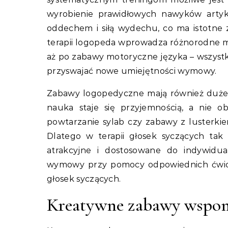
wyrobienie prawidłowych nawyków artyku
oddechem i siłą wydechu, co ma istotne 
terapii logopeda wprowadza różnorodne m
aż po zabawy motoryczne języka – wszystk
przyswajać nowe umiejętności wymowy.
Zabawy logopedyczne mają również duże z
nauka staje się przyjemnością, a nie 
powtarzanie sylab czy zabawy z lusterki
Dlatego w terapii głosek syczących tak
atrakcyjne i dostosowane do indywidua
wymowy przy pomocy odpowiednich ćwicz
głosek syczących.
Kreatywne zabawy wspoma