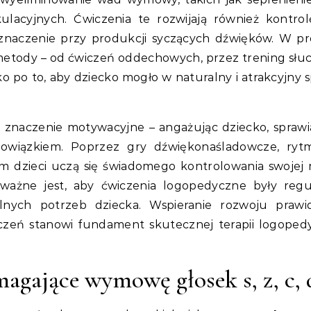
lacyjnych. Ćwiczenia te rozwijają również kontro
znaczenie przy produkcji syczących dźwięków. W pr
etody – od ćwiczeń oddechowych, przez trening słu
o po to, aby dziecko mogło w naturalny i atrakcyjny 
naczenie motywacyjne – angażując dziecko, sprawia
obowiązkiem. Poprzez gry dźwiękonaśladowcze, ryt
em dzieci uczą się świadomego kontrolowania swojej
 ważne jest, aby ćwiczenia logopedyczne były regu
lnych potrzeb dziecka. Wspieranie rozwoju prawi
eń stanowi fundament skutecznej terapii logoped
gające wymowę głosek s, z, c, 