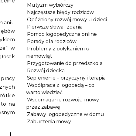
 pełne
Mutyzm wybiórczy
Najczęstsze błędy rodziców
Opóźniony rozwój mowy u dzieci
nianiu
Pierwsze słowa i zdania
 zębów
Pomoc logopedyczna online
zykiem
Porady dla rodziców
-ze” w
Problemy z połykaniem u
niemowląt
głosek
Przygotowanie do przedszkola
Rozwój dziecka
Seplenienie – przyczyny i terapia
 pracy
Współpraca z logopedą – co
cznych
warto wiedzieć
rótkie
Wspomaganie rozwoju mowy
 to na
przez zabawę
zesnym
Zabawy logopedyczne w domu
Zaburzenia mowy