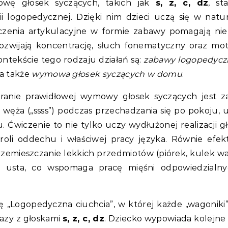
wę głosek syczących, takich jak
s, z, c, dz
, st
i logopedycznej. Dzięki nim dzieci uczą się w natur
iczenia artykulacyjne w formie zabawy pomagają nie
zwijają koncentrację, słuch fonematyczny oraz mo
tekście tego rodzaju działań są:
zabawy logopedycz
 a także
wymowa głosek syczących w domu
.
anie prawidłowej wymowy głosek syczących jest 
 węża („ssss”) podczas przechadzania się po pokoju, u
. Ćwiczenie to nie tylko uczy wydłużonej realizacji g
roli oddechu i właściwej pracy języka. Równie efe
rzemieszczanie lekkich przedmiotów (piórek, kulek wa
usta, co wspomaga pracę mięśni odpowiedzialny
 „Logopedyczna ciuchcia”, w której każde „wagoniki” 
razy z głoskami
s, z, c, dz
. Dziecko wypowiada kolejne 