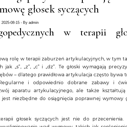
mowę głosek syczących
2025-08-15
- By
admin
gopedycznych w terapii gło
ą rolę w terapii zaburzeń artykulacyjnych, w tym t
 jak „s”, „z”, „c” i „dz”. Te głoski wymagają precyz
zębów – dlatego prawidłowa artykulacja często bywa 
Regularne i odpowiednio dobrane zabawy i ćwic
ój aparatu artykulacyjnego, ale także kształtują
 jest niezbędne do osiągnięcia poprawnej wymowy 
apii głosek syczących jest nie do przecenienia. 
wyeliminowanie wad wymowy, takich jak seplenienie