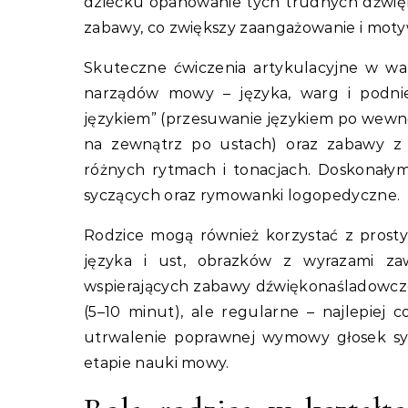
dziecku opanowanie tych trudnych dźwięk
zabawy, co zwiększy zaangażowanie i mot
Skuteczne ćwiczenia artykulacyjne w w
narządów mowy – języka, warg i podnie
językiem” (przesuwanie językiem po wewnęt
na zewnątrz po ustach) oraz zabawy z dź
różnych rytmach i tonacjach. Doskonały
syczących oraz rymowanki logopedyczne.
Rodzice mogą również korzystać z prost
języka i ust, obrazków z wyrazami zaw
wspierających zabawy dźwiękonaśladowcze.
(5–10 minut), ale regularne – najlepiej 
utrwalenie poprawnej wymowy głosek s
etapie nauki mowy.