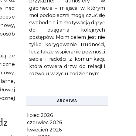
przyjaznej atmosfery w
gabinecie – miejsca, w którym
lę nad
moi podopieczni mogą czuć się
ocesie
swobodnie i z motywacją dążyć
chowy,
do osiągania kolejnych
sposób
postępów. Moim celem jest nie
tylko korygowanie trudności,
lecz także wspieranie pewności
ją, że
siebie i radości z komunikacji,
miczne
która otwiera drzwi do relacji i
 mowy.
rozwoju w życiu codziennym.
larne,
dłowej
ycznej
ARCHIWA
lipiec 2026
dz
czerwiec 2026
kwiecień 2026