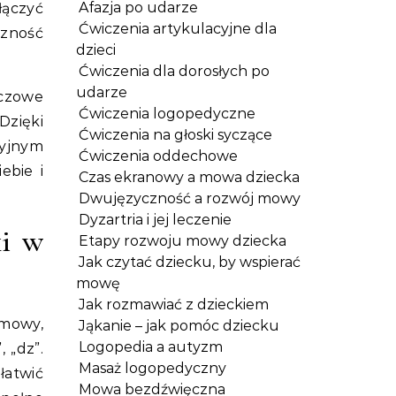
Afazja po udarze
łączyć
Ćwiczenia artykulacyjne dla
czność
dzieci
Ćwiczenia dla dorosłych po
udarze
uczowe
Ćwiczenia logopedyczne
Dzięki
Ćwiczenia na głoski syczące
cyjnym
Ćwiczenia oddechowe
ebie i
Czas ekranowy a mowa dziecka
Dwujęzyczność a rozwój mowy
Dyzartria i jej leczenie
ki w
Etapy rozwoju mowy dziecka
Jak czytać dziecku, by wspierać
mowę
Jak rozmawiać z dzieckiem
 mowy,
Jąkanie – jak pomóc dziecku
Logopedia a autyzm
 „dz”.
Masaż logopedyczny
łatwić
Mowa bezdźwięczna