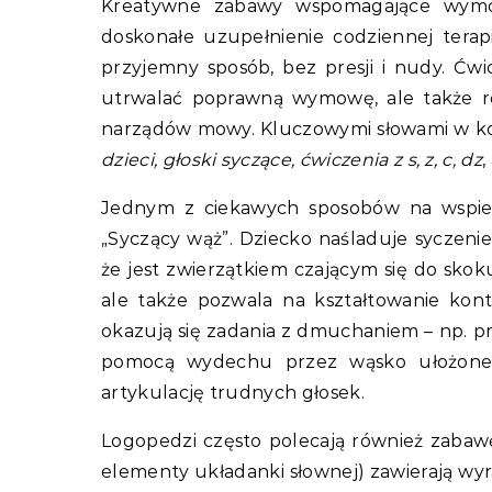
Kreatywne zabawy wspomagające wymo
doskonałe uzupełnienie codziennej terapi
przyjemny sposób, bez presji i nudy. Ćw
utrwalać poprawną wymowę, ale także ro
narządów mowy. Kluczowymi słowami w kon
dzieci, głoski syczące, ćwiczenia z s, z, c, dz
,
Jednym z ciekawych sposobów na wspier
„Syczący wąż”. Dziecko naśladuje syczenie
że jest zwierzątkiem czającym się do skoku
ale także pozwala na kształtowanie kont
okazują się zadania z dmuchaniem – np. p
pomocą wydechu przez wąsko ułożone 
artykulację trudnych głosek.
Logopedzi często polecają również zabawę
elementy układanki słownej) zawierają wy