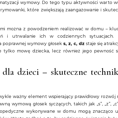
utomatyzacji wymowy. Do tego typu aktywności warto w
rymowanki, które zwiększają zaangażowanie i skute
ymi można z powodzeniem realizować w domu – kl
eń i utrwalanie ich w codziennych sytuacjach. 
uka poprawnej wymowy głosek
s, z, c, dz
staje się atrak
e tylko mowę dziecka, lecz również jego pewność si
 dla dzieci – skuteczne techni
ezwykle ważny element wspierający prawidłowy rozwój
ą wymową głosek syczących, takich jak „s”, „z”, „c”,
logopedyczne wykonywane w domu mogą znacząco u