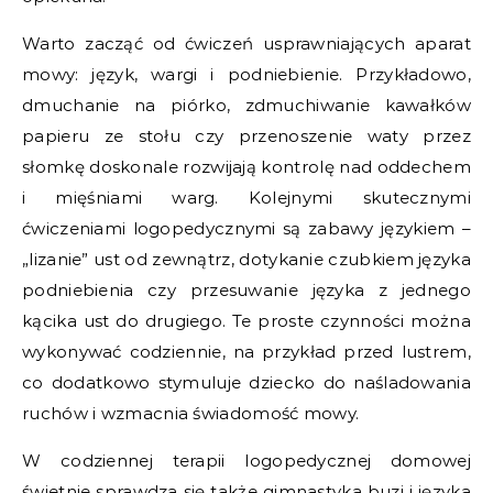
Warto zacząć od ćwiczeń usprawniających aparat
mowy: język, wargi i podniebienie. Przykładowo,
dmuchanie na piórko, zdmuchiwanie kawałków
papieru ze stołu czy przenoszenie waty przez
słomkę doskonale rozwijają kontrolę nad oddechem
i mięśniami warg. Kolejnymi skutecznymi
ćwiczeniami logopedycznymi są zabawy językiem –
„lizanie” ust od zewnątrz, dotykanie czubkiem języka
podniebienia czy przesuwanie języka z jednego
kącika ust do drugiego. Te proste czynności można
wykonywać codziennie, na przykład przed lustrem,
co dodatkowo stymuluje dziecko do naśladowania
ruchów i wzmacnia świadomość mowy.
W codziennej terapii logopedycznej domowej
świetnie sprawdza się także gimnastyka buzi i języka