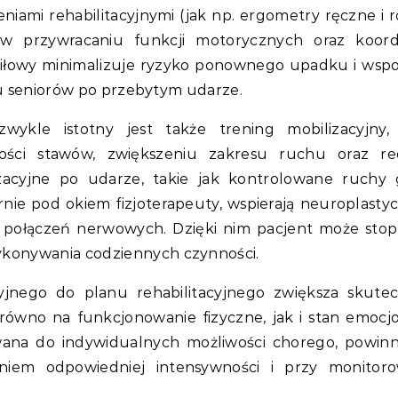
niami rehabilitacyjnymi (jak np. ergometry ręczne i 
 przywracaniu funkcji motorycznych oraz koordy
siłowy minimalizuje ryzyko ponownego upadku i ws
e u seniorów po przebytym udarze.
wykle istotny jest także trening mobilizacyjny,
ości stawów, zwiększeniu zakresu ruchu oraz re
izacyjne po udarze, takie jak kontrolowane ruchy 
ie pod okiem fizjoterapeuty, wspierają neuroplasty
 połączeń nerwowych. Dzięki nim pacjent może sto
konywania codziennych czynności.
cyjnego do planu rehabilitacyjnego zwiększa skute
równo na funkcjonowanie fizyczne, jak i stan emocj
wana do indywidualnych możliwości chorego, powin
niem odpowiedniej intensywności i przy monitor