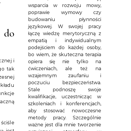
wsparcia w rozwoju mowy,
poprawie wymowy czy
budowaniu płynności
językowej. W swojej pracy
i do
łączę wiedzę merytoryczną z
empatią i indywidualnym
podejściem do każdej osoby,
bo wiem, że skuteczna terapia
znej i
opiera się nie tylko na
ćwiczeniach, ale też na
go tak
wzajemnym zaufaniu i
zesnej
poczuciu bezpieczeństwa.
układu
Stale podnoszę swoje
unkcje
kwalifikacje, uczestnicząc w
naczną
szkoleniach i konferencjach,
aby stosować nowoczesne
metody pracy. Szczególnie
ściśle
ważne jest dla mnie tworzenie
ą jest