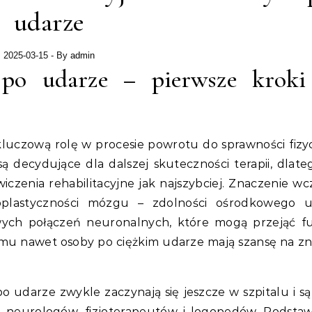
udarze
2025-03-15
- By
admin
i po udarze – pierwsze krok
uczową rolę w procesie powrotu do sprawności fizyc
ą decydujące dla dalszej skuteczności terapii, dlate
czenia rehabilitacyjne jak najszybciej. Znaczenie wc
roplastyczności mózgu – zdolności ośrodkowego 
wych połączeń neuronalnych, które mogą przejąć f
mu nawet osoby po ciężkim udarze mają szansę na z
 udarze zwykle zaczynają się jeszcze w szpitalu i są 
– neurologów, fizjoterapeutów i logopedów. Podstaw