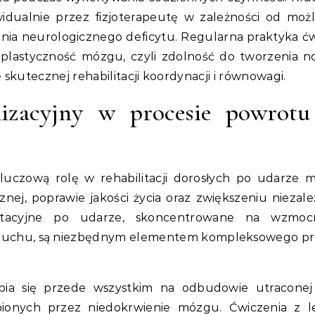
idualnie przez fizjoterapeutę w zależności od możl
ia neurologicznego deficytu. Regularna praktyka ć
lastyczność mózgu, czyli zdolność do tworzenia 
kutecznej rehabilitacji koordynacji i równowagi.
lizacyjny w procesie powrotu
kluczową rolę w rehabilitacji dorosłych po udarze 
nej, poprawie jakości życia oraz zwiększeniu niezale
ilitacyjne po udarze, skoncentrowane na wzmocn
su ruchu, są niezbędnym elementem kompleksowego p
pia się przede wszystkim na odbudowie utracone
bionych przez niedokrwienie mózgu. Ćwiczenia z l