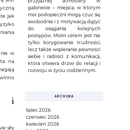
przyjaznej atmosfery w
gabinecie – miejsca, w którym
zyczną
moi podopieczni mogą czuć się
te jak
swobodnie i z motywacją dążyć
ryzyko
do osiągania kolejnych
niania
postępów. Moim celem jest nie
tylko korygowanie trudności,
lecz także wspieranie pewności
anie w
siebie i radości z komunikacji,
nta na
która otwiera drzwi do relacji i
magają
rozwoju w życiu codziennym.
owinno
ARCHIWA
ę i
lipiec 2026
czerwiec 2026
kwiecień 2026
e siły