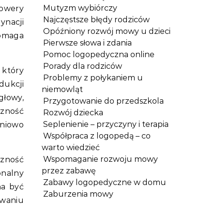
Mutyzm wybiórczy
rowery
Najczęstsze błędy rodziców
nacji
Opóźniony rozwój mowy u dzieci
pomaga
Pierwsze słowa i zdania
Pomoc logopedyczna online
Porady dla rodziców
 który
Problemy z połykaniem u
dukcji
niemowląt
głowy,
Przygotowanie do przedszkola
czność
Rozwój dziecka
Seplenienie – przyczyny i terapia
pniowo
Współpraca z logopedą – co
warto wiedzieć
Wspomaganie rozwoju mowy
czność
przez zabawę
onalny
Zabawy logopedyczne w domu
na być
Zaburzenia mowy
owaniu