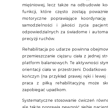
mięśniowej, lecz także na odbudowie k
funkcji, które często zostają poważn
motoryczne poprawiające koordynacj
samodzielności i jakości życia pacj
odpowiedzialnych za świadome i automatyc
precyzji ruchów.
Rehabilitacja po udarze powinna obejmowa
przemieszczanie ciężaru ciała z jednej st
platform balansowych. Te aktywności stym
orientacji ciała w przestrzeni. Dodatkow
kończyn (na przykład prawej ręki i lewe
praca z piłką rehabilitacyjną może sk
zapobiegać upadkom.
Systematyczne stosowanie ćwiczeń równow
ale także poprawia pewność siebie pacje