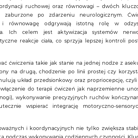
oordynacji ruchowej oraz równowagi – dwóch kluc
ie zaburzone po zdarzeniu neurologicznym. Ćwic
ę i równowagę odgrywają istotną rolę w odzys
enta. Ich celem jest aktywizacja systemów nerw
zne reakcje ciała, co sprzyja lepszej kontroli pos
ć ćwiczenia takie jak stanie na jednej nodze z aseku
rony na drugą, chodzenie po linii prostej czy korzyst
ulują układ przedsionkowy oraz propriocepcję, czyli
o włączenie do terapii ćwiczeń jak naprzemienne uno
j nogi), wykonywanie precyzyjnych ruchów kończyna
utecznie wspierać integrację motoryczno-sensory
ażnych i koordynacyjnych nie tylko zwiększa stabi
nta podczas wykonywania codziennych czynności. Kl