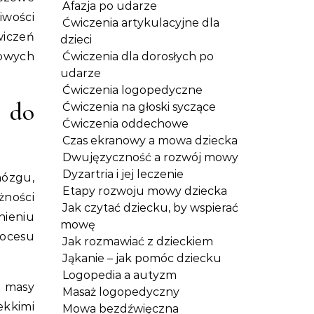
Afazja po udarze
iwości
Ćwiczenia artykulacyjne dla
wiczeń
dzieci
nowych
Ćwiczenia dla dorosłych po
udarze
Ćwiczenia logopedyczne
 do
Ćwiczenia na głoski syczące
Ćwiczenia oddechowe
Czas ekranowy a mowa dziecka
Dwujęzyczność a rozwój mowy
Dyzartria i jej leczenie
mózgu,
Etapy rozwoju mowy dziecka
żności
Jak czytać dziecku, by wspierać
ieniu
mowę
rocesu
Jak rozmawiać z dzieckiem
Jąkanie – jak pomóc dziecku
Logopedia a autyzm
j masy
Masaż logopedyczny
ekkimi
Mowa bezdźwięczna