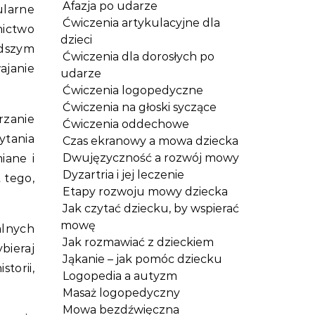
Afazja po udarze
ularne
Ćwiczenia artykulacyjne dla
nictwo
dzieci
odszym
Ćwiczenia dla dorosłych po
ajanie
udarze
Ćwiczenia logopedyczne
Ćwiczenia na głoski syczące
rzanie
Ćwiczenia oddechowe
ytania
Czas ekranowy a mowa dziecka
Dwujęzyczność a rozwój mowy
iane i
Dyzartria i jej leczenie
 tego,
Etapy rozwoju mowy dziecka
Jak czytać dziecku, by wspierać
mowę
alnych
Jak rozmawiać z dzieckiem
bieraj
Jąkanie – jak pomóc dziecku
torii,
Logopedia a autyzm
Masaż logopedyczny
Mowa bezdźwięczna