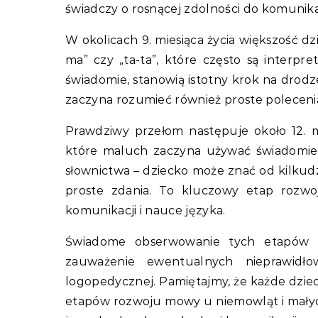
świadczy o rosnącej zdolności do komunikac
W okolicach 9. miesiąca życia większość dz
ma” czy „ta-ta”, które często są interpr
świadomie, stanowią istotny krok na drod
zaczyna rozumieć również proste polecenia 
Prawdziwy przełom następuje około 12. mi
które maluch zaczyna używać świadomie.
słownictwa – dziecko może znać od kilkudzi
proste zdania. To kluczowy etap rozw
komunikacji i nauce języka.
Świadome obserwowanie tych etapów 
zauważenie ewentualnych nieprawidłow
logopedycznej. Pamiętajmy, że każde dzie
etapów rozwoju mowy u niemowląt i mały