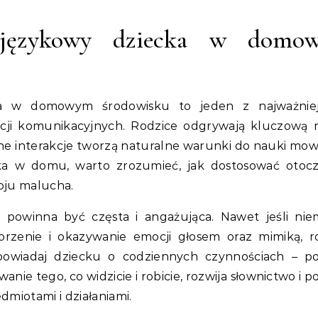
 językowy dziecka w domo
ka w domowym środowisku to jeden z najważniej
cji komunikacyjnych. Rodzice odgrywają kluczową 
nne interakcje tworzą naturalne warunki do nauki mow
ka w domu, warto zrozumieć, jak dostosować otocz
oju malucha.
 powinna być częsta i angażująca. Nawet jeśli ni
orzenie i okazywanie emocji głosem oraz mimiką, r
owiadaj dziecku o codziennych czynnościach – p
anie tego, co widzicie i robicie, rozwija słownictwo i 
miotami i działaniami.