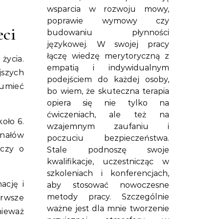
wsparcia w rozwoju mowy,
poprawie wymowy czy
eci
budowaniu płynności
językowej. W swojej pracy
łączę wiedzę merytoryczną z
życia.
empatią i indywidualnym
jszych
podejściem do każdej osoby,
zumieć
bo wiem, że skuteczna terapia
opiera się nie tylko na
ćwiczeniach, ale też na
oło 6.
wzajemnym zaufaniu i
gnałów
poczuciu bezpieczeństwa.
dczy o
Stale podnoszę swoje
kwalifikacje, uczestnicząc w
szkoleniach i konferencjach,
ację i
aby stosować nowoczesne
metody pracy. Szczególnie
erwsze
ważne jest dla mnie tworzenie
nieważ