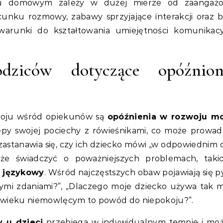
ku domowym zależy w dużej mierze od zaangażo
cunku rozmowy, zabawy sprzyjające interakcji oraz 
arunki do kształtowania umiejętności komunikac
dziców dotyczące opóźnion
koju wśród opiekunów są
opóźnienia w rozwoju m
ępy swojej pociechy z rówieśnikami, co może prowad
zastanawia się, czy ich dziecko mówi „w odpowiednim c
że świadczyć o poważniejszych problemach, taki
 językowy
. Wśród najczęstszych obaw pojawiają się py
ymi zdaniami?”, „Dlaczego moje dziecko używa tak 
w wieku niemowlęcym to powód do niepokoju?”.
 u dzieci
przebiega w indywidualnym tempie i mo