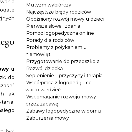
wania
Mutyzm wybiórczy
bogate
Najczęstsze błędy rodziców
yjnych
Opóźniony rozwój mowy u dzieci
Pierwsze słowa i zdania
Pomoc logopedyczna online
ego
Porady dla rodziców
Problemy z połykaniem u
niemowląt
Przygotowanie do przedszkola
Rozwój dziecka
owy u
Seplenienie – przyczyny i terapia
zić do
Współpraca z logopedą – co
zasie”
warto wiedzieć
ch jak
Wspomaganie rozwoju mowy
tania:
przez zabawę
małego
Zabawy logopedyczne w domu
Zaburzenia mowy
że być