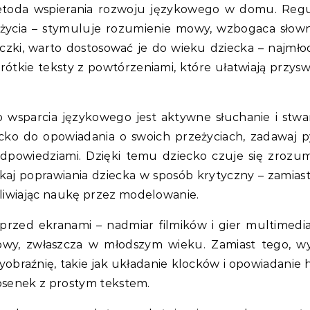
metoda wspierania rozwoju językowego w domu. Reg
 życia – stymuluje rozumienie mowy, wzbogaca słow
żeczki, warto dostosować je do wieku dziecka – najmł
 krótkie teksty z powtórzeniami, które ułatwiają przysw
parcia językowego jest aktywne słuchanie i stwa
cko do opowiadania o swoich przeżyciach, zadawaj p
dpowiedziami. Dzięki temu dziecko czuje się zrozum
aj poprawiania dziecka w sposób krytyczny – zamiast
iwiając naukę przez modelowanie.
przed ekranami – nadmiar filmików i gier multimedi
y, zwłaszcza w młodszym wieku. Zamiast tego, wy
raźnię, takie jak układanie klocków i opowiadanie his
osenek z prostym tekstem.