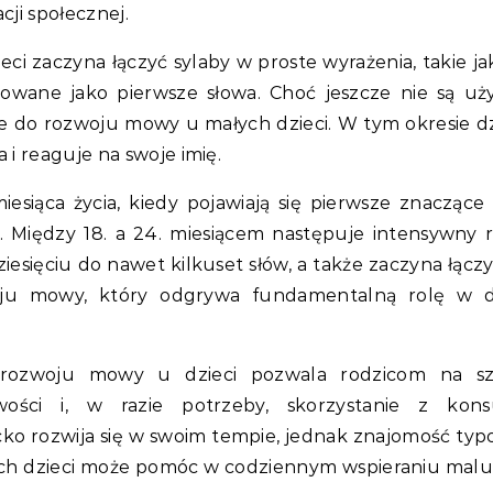
ji społecznej.
ieci zaczyna łączyć sylaby w proste wyrażenia, takie ja
etowane jako pierwsze słowa. Choć jeszcze nie są u
ze do rozwoju mowy u małych dzieci. W tym okresie d
i reaguje na swoje imię.
esiąca życia, kiedy pojawiają się pierwsze znaczące 
 Między 18. a 24. miesiącem następuje intensywny 
esięciu do nawet kilkuset słów, a także zaczyna łączy
oju mowy, który odgrywa fundamentalną rolę w d
rozwoju mowy u dzieci pozwala rodzicom na sz
ości i, w razie potrzeby, skorzystanie z konsu
cko rozwija się w swoim tempie, jednak znajomość ty
ch dzieci może pomóc w codziennym wspieraniu mal