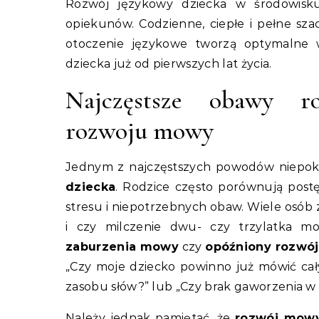
Rozwój językowy dziecka w środowis
opiekunów. Codzienne, ciepłe i pełne sza
otoczenie językowe tworzą optymalne w
dziecka już od pierwszych lat życia.
Najczęstsze obawy ro
rozwoju mowy
Jednym z najczęstszych powodów niepo
dziecka
. Rodzice często porównują post
stresu i niepotrzebnych obaw. Wiele osób 
i czy milczenie dwu- czy trzylatka mo
zaburzenia mowy
czy
opóźniony rozwój
„Czy moje dziecko powinno już mówić cał
zasobu słów?” lub „Czy brak gaworzenia 
Należy jednak pamiętać, że
rozwój mowy