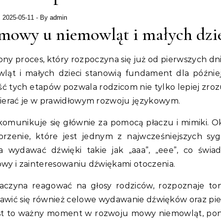
2025-05-11
- By
admin
mowy u niemowląt i małych dzi
ny proces, który rozpoczyna się już od pierwszych dni 
ąt i małych dzieci stanowią fundament dla późnie
 tych etapów pozwala rodzicom nie tylko lepiej zro
pierać je w prawidłowym rozwoju językowym.
omunikuje się głównie za pomocą płaczu i mimiki. Ok
orzenie, które jest jednym z najwcześniejszych sy
 wydawać dźwięki takie jak „aaa”, „eee”, co świa
wy i zainteresowaniu dźwiękami otoczenia.
zaczyna reagować na głosy rodziców, rozpoznaje ton
ojawić się również celowe wydawanie dźwięków oraz pi
Jest to ważny moment w rozwoju mowy niemowląt, po