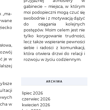
przyjaznej atmosfery w
gabinecie – miejsca, w którym
moi podopieczni mogą czuć się
k „ma-
swobodnie i z motywacją dążyć
żywane
do osiągania kolejnych
ziecko
postępów. Moim celem jest nie
tylko korygowanie trudności,
lecz także wspieranie pewności
słowa,
siebie i radości z komunikacji,
rozwój
która otwiera drzwi do relacji i
ć je w
rozwoju w życiu codziennym.
alszej
ARCHIWA
ybsze
ltacji
lipiec 2026
powych
czerwiec 2026
ucha w
kwiecień 2026