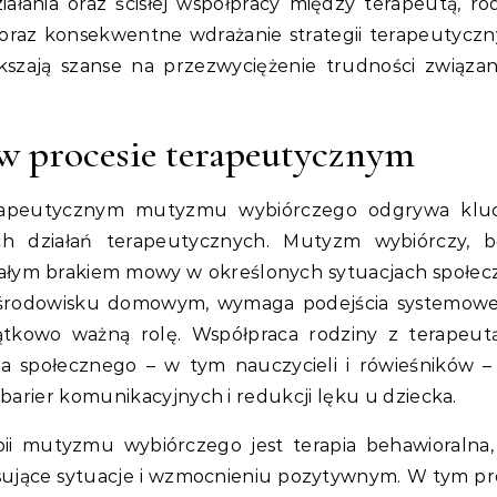
ałania oraz ścisłej współpracy między terapeutą, rod
oraz konsekwentne wdrażanie strategii terapeutycz
kszają szanse na przezwyciężenie trudności związa
 w procesie terapeutycznym
terapeutycznym mutyzmu wybiórczego odgrywa klu
h działań terapeutycznych. Mutyzm wybiórczy, b
ałym brakiem mowy w określonych sytuacjach społec
 środowisku domowym, wymaga podejścia systemow
jątkowo ważną rolę. Współpraca rodziny z terapeut
ia społecznego – w tym nauczycieli i rówieśników 
barier komunikacyjnych i redukcji lęku u dziecka.
ii mutyzmu wybiórczego jest terapia behawioralna,
resujące sytuacje i wzmocnieniu pozytywnym. W tym pr