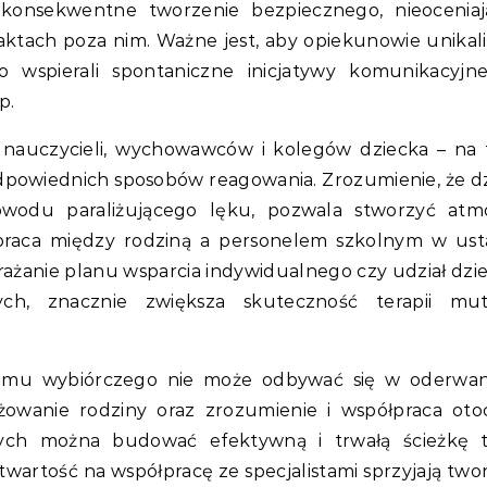
konsekwentne tworzenie bezpiecznego, nieocenia
ktach poza nim. Ważne jest, aby opiekunowie unikali 
 wspierali spontaniczne inicjatywy komunikacyjn
p.
– nauczycieli, wychowawców i kolegów dziecka – na
dpowiednich sposobów reagowania. Zrozumienie, że d
wodu paraliżującego lęku, pozwala stworzyć atm
ółpraca między rodziną a personelem szkolnym w ust
wdrażanie planu wsparcia indywidualnego czy udział dzi
nych, znacznie zwiększa skuteczność terapii mu
zmu wybiórczego nie może odbywać się w oderwan
żowanie rodziny oraz zrozumienie i współpraca oto
ch można budować efektywną i trwałą ścieżkę te
twartość na współpracę ze specjalistami sprzyjają two