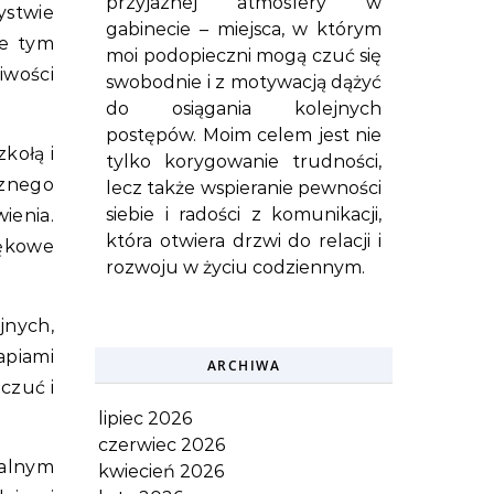
przyjaznej atmosfery w
ystwie
gabinecie – miejsca, w którym
ie tym
moi podopieczni mogą czuć się
iwości
swobodnie i z motywacją dążyć
do osiągania kolejnych
postępów. Moim celem jest nie
kołą i
tylko korygowanie trudności,
aznego
lecz także wspieranie pewności
siebie i radości z komunikacji,
ienia.
która otwiera drzwi do relacji i
lękowe
rozwoju w życiu codziennym.
jnych,
apiami
ARCHIWA
czuć i
lipiec 2026
czerwiec 2026
ualnym
kwiecień 2026