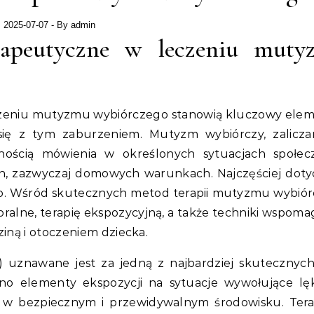
2025-07-07
- By
admin
erapeutyczne w leczeniu muty
czeniu mutyzmu wybiórczego stanowią kluczowy ele
 się z tym zaburzeniem. Mutyzm wybiórczy, zalicz
nością mówienia w określonych sytuacjach społec
h, zazwyczaj domowych warunkach. Najczęściej doty
o. Wśród skutecznych metod terapii mutyzmu wybió
ralne, terapię ekspozycyjną, a także techniki wspoma
iną i otoczeniem dziecka.
) uznawane jest za jedną z najbardziej skutecznyc
no elementy ekspozycji na sytuacje wywołujące lę
 w bezpiecznym i przewidywalnym środowisku. Tera