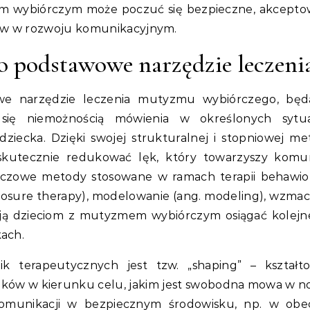
m wybiórczym może poczuć się bezpieczne, akcepto
ów w rozwoju komunikacyjnym.
o podstawowe narzędzie leczeni
owe narzędzie leczenia mutyzmu wybiórczego, bę
się niemożnością mówienia w określonych sytua
iecka. Dzięki swojej strukturalnej i stopniowej me
 skutecznie redukować lęk, który towarzyszy komun
czowe metody stosowane w ramach terapii behawior
xposure therapy), modelowanie (ang. modeling), wzmac
ją dzieciom z mutyzmem wybiórczym osiągać kolejn
ach.
ik terapeutycznych jest tzw. „shaping” – kształt
oków w kierunku celu, jakim jest swobodna mowa w 
 komunikacji w bezpiecznym środowisku, np. w obe