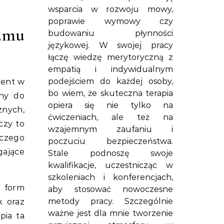
wsparcia w rozwoju mowy,
poprawie wymowy czy
zmu
budowaniu płynności
językowej. W swojej pracy
łączę wiedzę merytoryczną z
empatią i indywidualnym
podejściem do każdej osoby,
ment w
bo wiem, że skuteczna terapia
any do
opiera się nie tylko na
znych,
ćwiczeniach, ale też na
czy to
wzajemnym zaufaniu i
rczego
poczuciu bezpieczeństwa.
gające
Stale podnoszę swoje
kwalifikacje, uczestnicząc w
szkoleniach i konferencjach,
h form
aby stosować nowoczesne
metody pracy. Szczególnie
k oraz
ważne jest dla mnie tworzenie
pia ta