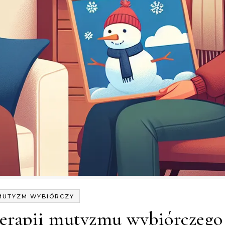
MUTYZM WYBIÓRCZY
terapii mutyzmu wybiórczego