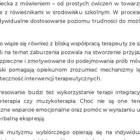
ziecka z mówieniem – od prostych ćwiczeń w towarz
cje z rówieśnikami w środowisku szkolnym. W proces
dywidualne dostosowanie poziomu trudności do możl
iąże się również z bliską współpracą terapeuty ze sz
li na temat zaburzenia pozwala na stworzenie przyj
bezpieczne i zmotywowane do podejmowania prób mów
ielski pomagają opiekunom zrozumieć mechanizmy 
teczność interwencji terapeutycznych.
esowanie budzi też wykorzystanie terapii integracy
teterapia czy muzykoterapia. Choć nie są one ter
zne wsparcie emocjonalne oraz pomóc w wyrażaniu u
erbalną ekspresją.
ii mutyzmu wybiórczego opierają się na indywid