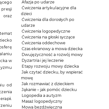
Afazja po udarze
jącego
Ćwiczenia artykulacyjne dla
presji
dzieci
e oraz
Ćwiczenia dla dorosłych po
udarze
Ćwiczenia logopedyczne
 temat
Ćwiczenia na głoski syczące
ziecko
Ćwiczenia oddechowe
osferę
Czas ekranowy a mowa dziecka
alaniu
Dwujęzyczność a rozwój mowy
Dyzartria i jej leczenie
ecka w
Etapy rozwoju mowy dziecka
tyzmu
Jak czytać dziecku, by wspierać
mowę
Jak rozmawiać z dzieckiem
iu od
Jąkanie – jak pomóc dziecku
czenia
Logopedia a autyzm
rapii.
Masaż logopedyczny
rzeniu
Mowa bezdźwięczna