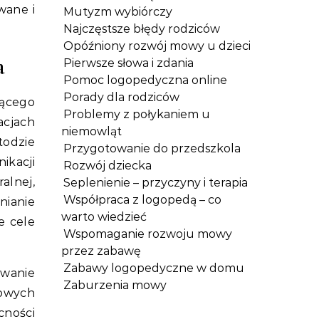
wane i
Mutyzm wybiórczy
Najczęstsze błędy rodziców
Opóźniony rozwój mowy u dzieci
a
Pierwsze słowa i zdania
Pomoc logopedyczna online
Porady dla rodziców
dącego
Problemy z połykaniem u
cjach
niemowląt
todzie
Przygotowanie do przedszkola
ikacji
Rozwój dziecka
alnej,
Seplenienie – przyczyny i terapia
Współpraca z logopedą – co
nianie
warto wiedzieć
e cele
Wspomaganie rozwoju mowy
przez zabawę
Zabawy logopedyczne w domu
owanie
Zaburzenia mowy
nowych
cności