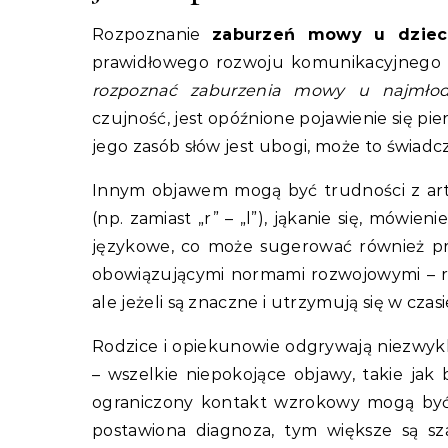
Rozpoznanie
zaburzeń mowy u dziec
prawidłowego rozwoju komunikacyjnego i
rozpoznać zaburzenia mowy u najmłod
czujność, jest opóźnione pojawienie się pie
jego zasób słów jest ubogi, może to świa
Innym objawem mogą być trudności z arty
(np. zamiast „r” – „l”), jąkanie się, mówie
językowe, co może sugerować również p
obowiązującymi normami rozwojowymi – r
ale jeżeli są znaczne i utrzymują się w czas
Rodzice i opiekunowie odgrywają niezwykl
– wszelkie niepokojące objawy, takie ja
ograniczony kontakt wzrokowy mogą być 
postawiona diagnoza, tym większe są s