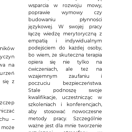
wsparcia w rozwoju mowy,
poprawie wymowy czy
budowaniu płynności
językowej. W swojej pracy
łączę wiedzę merytoryczną z
empatią i indywidualnym
podejściem do każdej osoby,
nników
bo wiem, że skuteczna terapia
zyczyn
opiera się nie tylko na
wa na
ćwiczeniach, ale też na
burzeń
wzajemnym zaufaniu i
 się z
poczuciu bezpieczeństwa.
Stale podnoszę swoje
kwalifikacje, uczestnicząc w
zczep
szkoleniach i konferencjach,
niczać
aby stosować nowoczesne
metody pracy. Szczególnie
uchu –
ważne jest dla mnie tworzenie
y może