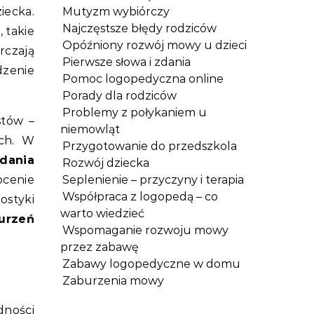
iecka.
Mutyzm wybiórczy
Najczęstsze błędy rodziców
 takie
Opóźniony rozwój mowy u dzieci
rczają
Pierwsze słowa i zdania
dzenie
Pomoc logopedyczna online
Porady dla rodziców
Problemy z połykaniem u
stów –
niemowląt
ch. W
Przygotowanie do przedszkola
dania
Rozwój dziecka
cenie
Seplenienie – przyczyny i terapia
Współpraca z logopedą – co
styki
warto wiedzieć
burzeń
Wspomaganie rozwoju mowy
przez zabawę
Zabawy logopedyczne w domu
Zaburzenia mowy
dności