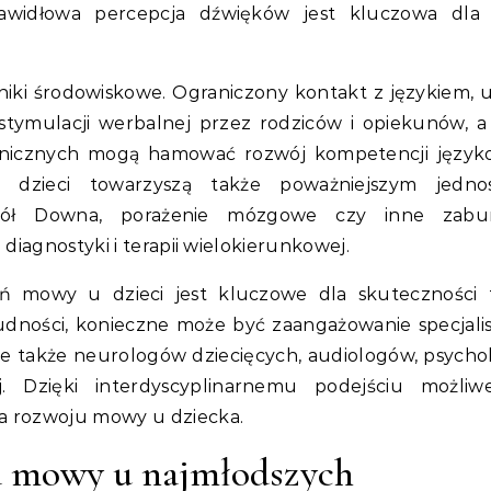
awidłowa percepcja dźwięków jest kluczowa dla 
niki środowiskowe. Ograniczony kontakt z językiem, 
stymulacji werbalnej przez rodziców i opiekunów, a
onicznych mogą hamować rozwój kompetencji języ
dzieci towarzyszą także poważniejszym jedno
pół Downa, porażenie mózgowe czy inne zabur
diagnostyki i terapii wielokierunkowej.
 mowy u dzieci jest kluczowe dla skuteczności t
udności, konieczne może być zaangażowanie specjali
ale także neurologów dziecięcych, audiologów, psych
j. Dzięki interdyscyplinarnemu podejściu możliw
a rozwoju mowy u dziecka.
a mowy u najmłodszych