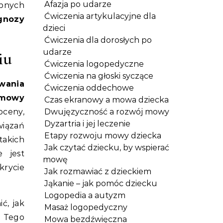
Afazja po udarze
obnych
Ćwiczenia artykulacyjne dla
gnozy
dzieci
Ćwiczenia dla dorosłych po
udarze
iu
Ćwiczenia logopedyczne
Ćwiczenia na głoski syczące
wania
Ćwiczenia oddechowe
 mowy
Czas ekranowy a mowa dziecka
oceny,
Dwujęzyczność a rozwój mowy
Dyzartria i jej leczenie
wiązań
Etapy rozwoju mowy dziecka
takich
Jak czytać dziecku, by wspierać
e jest
mowę
krycie
Jak rozmawiać z dzieckiem
Jąkanie – jak pomóc dziecku
Logopedia a autyzm
ć, jak
Masaż logopedyczny
. Tego
Mowa bezdźwięczna