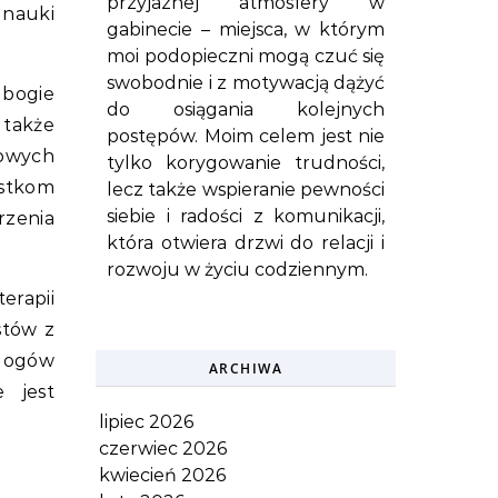
przyjaznej atmosfery w
nauki
gabinecie – miejsca, w którym
moi podopieczni mogą czuć się
swobodnie i z motywacją dążyć
ubogie
do osiągania kolejnych
 także
postępów. Moim celem jest nie
kowych
tylko korygowanie trudności,
stkom
lecz także wspieranie pewności
siebie i radości z komunikacji,
zenia
która otwiera drzwi do relacji i
rozwoju w życiu codziennym.
erapii
stów z
ologów
ARCHIWA
e jest
lipiec 2026
czerwiec 2026
kwiecień 2026