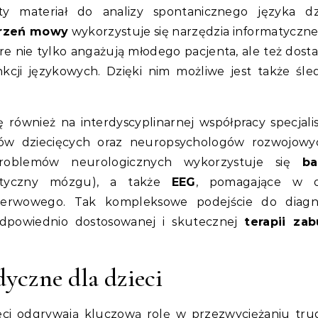
ty materiał do analizy spontanicznego języka dz
urzeń mowy
wykorzystuje się narzędzia informatyczne,
tóre nie tylko angażują młodego pacjenta, ale też dosta
cji językowych. Dzięki nim możliwe jest także śle
również na interdyscyplinarnej współpracy specjali
ów dziecięcych oraz neuropsychologów rozwojowy
problemów neurologicznych wykorzystuje się
ba
tyczny mózgu), a także
EEG
, pomagające w o
erwowego. Tak kompleksowe podejście do diagno
odpowiednio dostosowanej i skutecznej
terapii za
dyczne dla dzieci
eci odgrywają kluczową rolę w przezwyciężaniu tru