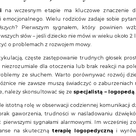
i
na wczesnym etapie ma kluczowe znaczenie dl
 emocjonalnego. Wielu rodziców zadaje sobie pytan
szych
? Pierwszym sygnałem, który powinien wzb
rwszych słów – jeśli dziecko nie mówi w wieku około 2 l
dczyć o problemach z rozwojem mowy.
kulacją, częste zastępowanie trudnych głosek pros
nie niezrozumiale dla otoczenia lub brak reakcji na pol
roblemy ze słuchem. Warto porównywać rozwój dzi
óżnice nie zawsze muszą świadczyć o zaburzeniach
ie, należy skonsultować się ze
specjalistą – logopedą
.
e istotną rolę w obserwacji codziennej komunikacji d
k brak gaworzenia, trudności w naśladowaniu dźwięk
pierwszymi sygnałami alarmowymi. Im wcześniej zo
zanse na skuteczną
terapię logopedyczną
i wyrów