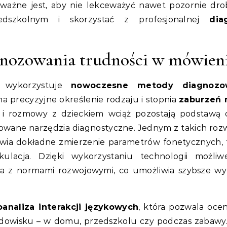
ważne jest, aby nie lekceważyć nawet pozornie dr
dszkolnym i skorzystać z profesjonalnej
dia
nozowania trudności w mówien
j wykorzystuje
nowoczesne metody diagnozo
na precyzyjne określenie rodzaju i stopnia
zaburzeń
ji i rozmowy z dzieckiem wciąż pozostają podstawą 
owane narzędzia diagnostyczne. Jednym z takich roz
iwia dokładne zmierzenie parametrów fonetycznych, 
ulacja. Dzięki wykorzystaniu technologii możliw
a z normami rozwojowymi, co umożliwia szybsze wy
analiza interakcji językowych
, która pozwala oceni
odowisku – w domu, przedszkolu czy podczas zabawy