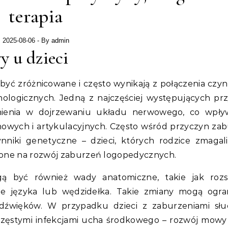
terapia
2025-08-06
- By
admin
 u dzieci
yć zróżnicowane i często wynikają z połączenia czy
hologicznych. Jedną z najczęściej występujących pr
enia w dojrzewaniu układu nerwowego, co wpły
owych i artykulacyjnych. Często wśród przyczyn za
niki genetyczne – dzieci, których rodzice zmagali
żone na rozwój zaburzeń logopedycznych.
 być również wady anatomiczne, takie jak rozs
ie języka lub wędzidełka. Takie zmiany mogą ogra
 dźwięków. W przypadku dzieci z zaburzeniami sł
 częstymi infekcjami ucha środkowego – rozwój mow